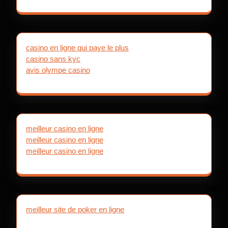
casino en ligne qui paye le plus
casino sans kyc
avis olympe casino
meilleur casino en ligne
meilleur casino en ligne
meilleur casino en ligne
meilleur site de poker en ligne