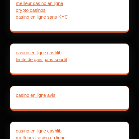
meilleur casino en ligne
crypto casinos
casino en ligne sans KYC
casino en ligne cashlib
limite de gain paris sportif
casino en ligne avis
casino en ligne cashlib
meilleurs casino en ligne