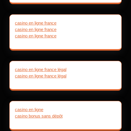
casino en ligne france
casino en ligne france
casino en ligne france
casino en ligne france légal
casino en ligne france légal
casino en ligne
casino bonus sans dépôt