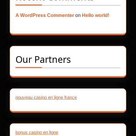
A WordPress Commenter
on
Hello world!
Our Partners
nouveau casino en ligne france
bonus casino en ligne