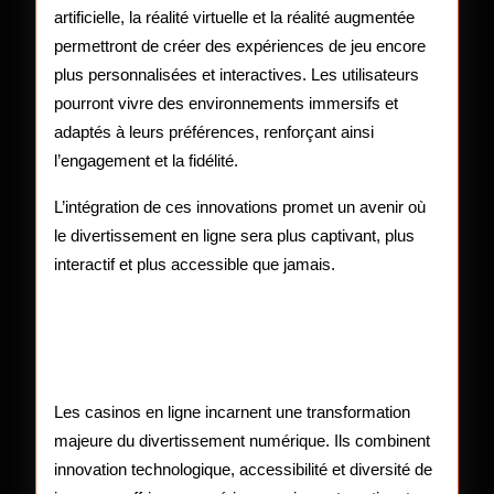
artificielle, la réalité virtuelle et la réalité augmentée
permettront de créer des expériences de jeu encore
plus personnalisées et interactives. Les utilisateurs
pourront vivre des environnements immersifs et
adaptés à leurs préférences, renforçant ainsi
l’engagement et la fidélité.
L’intégration de ces innovations promet un avenir où
le divertissement en ligne sera plus captivant, plus
interactif et plus accessible que jamais.
Conclusion : une
transformation durable du
divertissement
Les casinos en ligne incarnent une transformation
majeure du divertissement numérique. Ils combinent
innovation technologique, accessibilité et diversité de